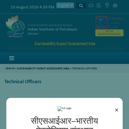
10 August 2026 4:39 PM
GSTIN
05AAATC2716R2ZK
Sustainability Impact Assessment Area
Menu
CSIR IIP
>
SUSTAINABILITY IMPACT ASSESSMENT AREA
>
TECHNICAL OFFICERS
Technical Officers
Dr Jasvinder Singh
×
सीएसआईआर–भारतीय