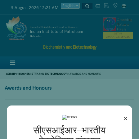
9 August 2026 12:21 AM
GSTIN
05AAATC2716R2ZK
Biochemistry and Biotechnology
Menu
CSIR IIP
>
BIOCHEMISTRY AND BIOTECHNOLOGY
>
AWARDS AND HONOURS
Awards and Honours
×
सीएसआईआर–भारतीय