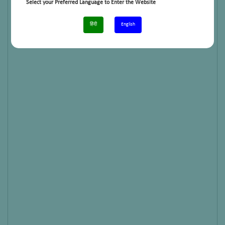
Select your Preferred Language to Enter the Website
हिंदी
English