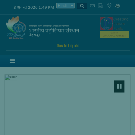
8 अगस्त 2026 1:49 PM
GSTIN
05AAATC2716R2ZK
Gas to Liquids
Menu