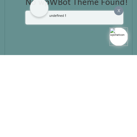
No wpWBot Theme Found!
X
undefined
!