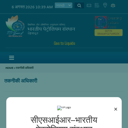
6 अगस्त 2026 10:39 AM
GSTIN
05AAATC2716R2ZK
Gas to Liquids
Menu
HOME
>
तकनीकी अधिकारी
तकनीकी अधिकारी
डॉ मनोज कुमार
के डी पी लक्ष्मी कुमार
×
सीएसआईआर–भारतीय