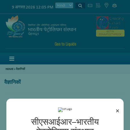
9 अगस्त 2026 12:05 PM
GSTIN
05AAATC2716R2ZK
Gas to Liquids
Menu
HOME
>
वैज्ञानिकों
वैज्ञानिकों
डॉ. बी. नीलम नायडू
डॉ. मोहम्मद बेलाल हैदर
×
सीएसआईआर–भारतीय