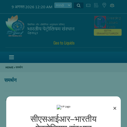
9 अगस्त 2026 12:20 AM
GSTIN
05AAATC2716R2ZK
Gas to Liquids
Menu
HOME
>
समर्थन
समर्थन
Content is not available…
×
सीएसआईआर–भारतीय