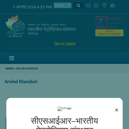
7 अगस्त 2026 4:55 PM
GSTIN
05AAATC2716R2ZK
Gas to Liquids
Menu
HOME
>
ARVIND KHANDURI
Arvind Khanduri
Support
×
सीएसआईआर–भारतीय