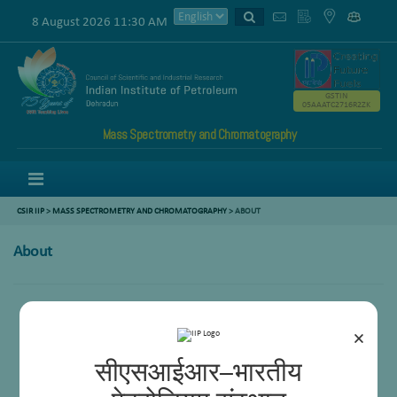
8 August 2026 11:30 AM
GSTIN
05AAATC2716R2ZK
Mass Spectrometry and Chromatography
Menu
CSIR IIP
>
MASS SPECTROMETRY AND CHROMATOGRAPHY
>
ABOUT
About
×
सीएसआईआर–भारतीय