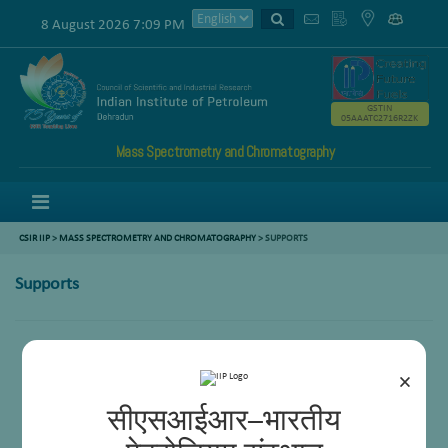
8 August 2026 7:09 PM
GSTIN
05AAATC2716R2ZK
Mass Spectrometry and Chromatography
Menu
CSIR IIP
>
MASS SPECTROMETRY AND CHROMATOGRAPHY
>
SUPPORTS
Supports
Ajay Pal
×
सीएसआईआर–भारतीय