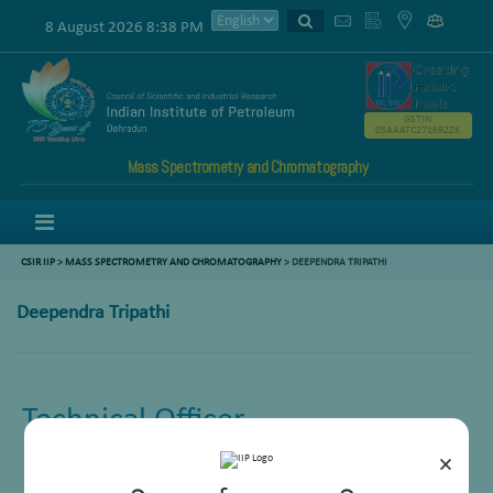
8 August 2026 8:38 PM
GSTIN
05AAATC2716R2ZK
Mass Spectrometry and Chromatography
Menu
CSIR IIP
>
MASS SPECTROMETRY AND CHROMATOGRAPHY
>
DEEPENDRA TRIPATHI
Deependra Tripathi
Technical Officer
×