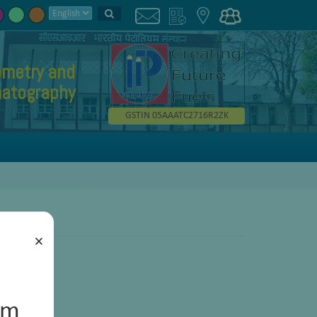
metry and
atography
GSTIN 05AAATC2716R2ZK
×
um