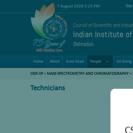
7 August 2026 5:25 PM
Skip
Home
About
Area Head
People
On Going 
CSIR IIP
>
MASS SPECTROMETRY AND CHROMATOGRAPHY
>
Technicians
C