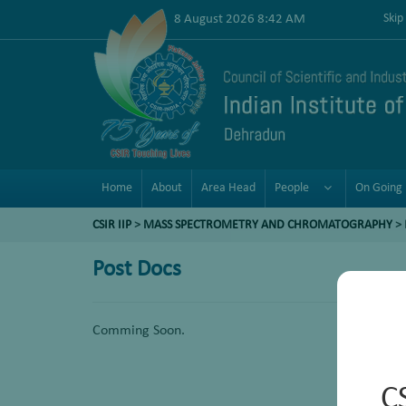
8 August 2026 8:42 AM
Skip
Home
About
Area Head
People
On Going 
CSIR IIP
>
MASS SPECTROMETRY AND CHROMATOGRAPHY
>
Post Docs
Comming Soon.
C