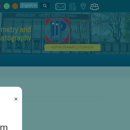
metry and
atography
GSTIN 05AAATC2716R2ZK
×
um