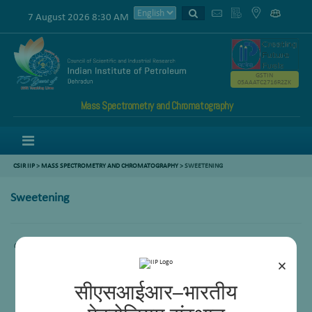
7 August 2026 8:30 AM
GSTIN
05AAATC2716R2ZK
Mass Spectrometry and Chromatography
Menu
CSIR IIP
>
MASS SPECTROMETRY AND CHROMATOGRAPHY
>
SWEETENING
Sweetening
Comming Soon.
×
सीएसआईआर–भारतीय