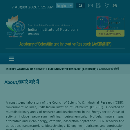
7 August 2026 9:25 AM
GSTIN
05AAATC2716R2ZK
Academy of Scientific and Innovative Research (AcSIR@IIP)
Menu
CSIR IIP
>
ACADEMY OF SCIENTIFIC AND INNOVATIVE RESEARCH (ACSIR@IIP)
> ABOUT/हमारे बारे में
About/हमारे बारे में
A constituent laboratory of the Council of Scientific & Industrial Research (CSIR),
Government of India, CSIR-Indian Institute of Petroleum (CSIR-IIP) is devoted to
multidisciplinary areas of research and development in the Energy sector. Areas of
activity include petroleum refining, petrochemicals, biofuels, natural gas,
alternative and clean energy, catalysis, adsorption separations, CO2 recovery and
utilization, nanomaterials, biotechnology, IC engines, lubricants and combustion.