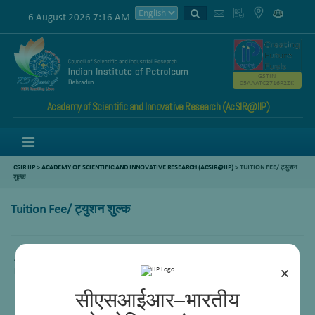
6 August 2026 7:16 AM
GSTIN
05AAATC2716R2ZK
Academy of Scientific and Innovative Research (AcSIR@IIP)
Menu
CSIR IIP
>
ACADEMY OF SCIENTIFIC AND INNOVATIVE RESEARCH (ACSIR@IIP)
> TUITION FEE/ ट्युशन
शुल्क
Tuition Fee/ ट्युशन शुल्क
All students enrolled (both provisional and Regular) under AcSIR PhD program shall
pay Six monthly fees of Rs. 8000/- per semester till submission of thesis.
×
सीएसआईआर–भारतीय