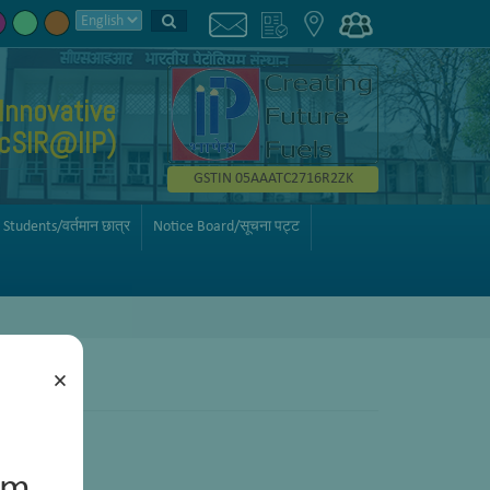
Innovative
AcSIR@IIP)
GSTIN 05AAATC2716R2ZK
 Students/वर्तमान छात्र
Notice Board/सूचना पट्ट
×