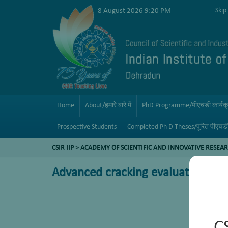
8 August 2026 9:20 PM
Skip
Home
About/हमारे बारे में
PhD Programme/पीएचडी कार्यक
Prospective Students
Completed Ph D Theses/पूरित पीएचड
CSIR IIP
>
ACADEMY OF SCIENTIFIC AND INNOVATIVE RESEAR
Advanced cracking evaluation (AC