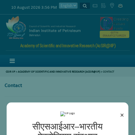
10 August 2026 3:56 PM
GSTIN
05AAATC2716R2ZK
Academy of Scientific and Innovative Research (AcSIR@IIP)
Menu
CSIR IIP
>
ACADEMY OF SCIENTIFIC AND INNOVATIVE RESEARCH (ACSIR@IIP)
> CONTACT
Contact
×
सीएसआईआर–भारतीय