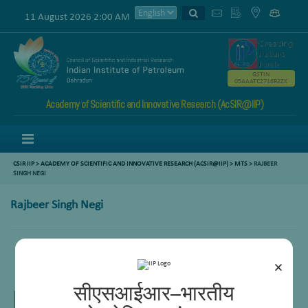
11 August 2026 2:00 AM
GSTIN
05AAATC2716R2ZK
Academy of Scientific and Innovative Research (AcSIR@IIP)
Menu
CSIR IIP
>
ACADEMY OF SCIENTIFIC AND INNOVATIVE RESEARCH (ACSIR@IIP)
>
MTS
> RAJBEER
SINGH NEGI
Rajbeer Singh Negi
×
MTS
सीएसआईआर–भारतीय