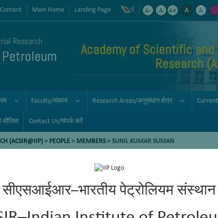
 Content
Main Home
Landing Page
Academy of Scientific and 
Research (
्रम
Faculty/संकाय
Research Areas/अनुसंधान क्षेत्र
Current
ी थीसिस
Contact Us/संपर्क करें
CH (ACSIR@IIP)
>
PEOPLE
>
MEMBERS
> SUNIL KUMAR SUMAN
सीएसआईआर–भारतीय पेट्रोलियम संस्थान