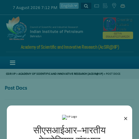
7 August 2026 7:12 PM
GSTIN
05AAATC2716R2ZK
Academy of Scientific and Innovative Research (AcSIR@IIP)
Menu
CSIR IIP
>
ACADEMY OF SCIENTIFIC AND INNOVATIVE RESEARCH (ACSIR@IIP)
> POST DOCS
Post Docs
×
सीएसआईआर–भारतीय