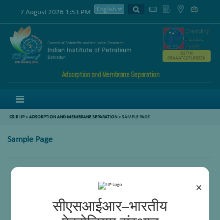
7 August 2026 1:53 PM
GSTIN
05AAATC2716R2ZK
Adsorption and Membrane Separation
Menu
CSIR IIP
>
ADSORPTION AND MEMBRANE SEPARATION
>
SAMPLE PAGE
Sample Page
×
सीएसआईआर–भारतीय