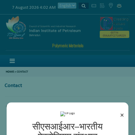
7 August 2026 4:02 AM
GSTIN
05AAATC2716R2ZK
Polymeric Materials
Menu
HOME
>
CONTACT
Contact
Comming Soon.
×
सीएसआईआर–भारतीय