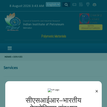
8 August 2026 3:43 AM
GSTIN
05AAATC2716R2ZK
Polymeric Materials
Menu
HOME
>
SERVICES
Services
Nil
×
सीएसआईआर–भारतीय