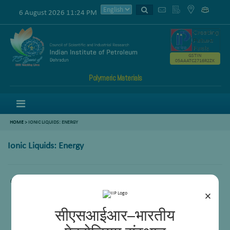
6 August 2026 11:24 PM
GSTIN
05AAATC2716R2ZK
Polymeric Materials
Menu
HOME
>
IONIC LIQUIDS: ENERGY
Ionic Liquids: Energy
Comming Soon.
×
सीएसआईआर–भारतीय