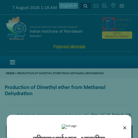
7 August 2026 1:18 AM
GSTIN
05AAATC2716R2ZK
Polymeric Materials
Menu
HOME
>
PRODUCTION OF DIMETHYL ETHER FROM METHANOL DEHYDRATION
Production of Dimethyl ether from Methanol
Dehydration
Click here to download document for more info
(
Size:
245 KB,
Format:
PDF,
Language:
English)
×
Page
/
Zoom
1
1
100%