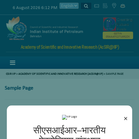
6 August 2026 6:12 PM
GSTIN
05AAATC2716R2ZK
Academy of Scientific and Innovative Research (AcSIR@IIP)
Menu
CSIR IIP
>
ACADEMY OF SCIENTIFIC AND INNOVATIVE RESEARCH (ACSIR@IIP)
> SAMPLE PAGE
Sample Page
×
सीएसआईआर–भारतीय