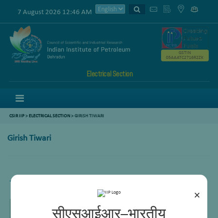
7 August 2026 12:46 AM
GSTIN
05AAATC2716R2ZK
Electrical Section
Menu
CSIR IIP
>
ELECTRICAL SECTION
> GIRISH TIWARI
Girish Tiwari
Technician (II)
×
सीएसआईआर–भारतीय