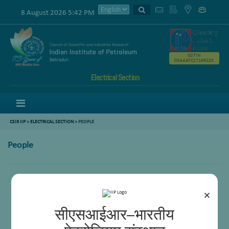
8 August 2026 5:42 PM
GSTIN
05AAATC2716R2ZK
Electrical Section
Menu
CSIR IIP
>
ELECTRICAL SECTION
> PEOPLE
People
Scientists
Technical Officers
×
Technicians
Supports
सीएसआईआर–भारतीय