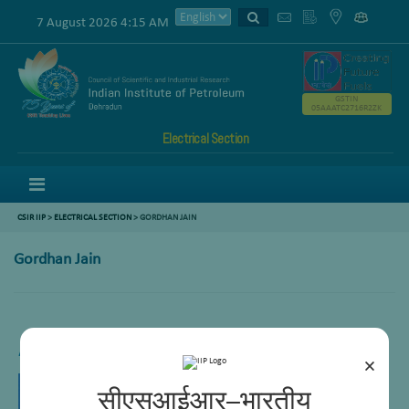
7 August 2026 4:15 AM
GSTIN
05AAATC2716R2ZK
Electrical Section
Menu
CSIR IIP
>
ELECTRICAL SECTION
> GORDHAN JAIN
Gordhan Jain
Assistant Engineer (Electrical)
×
सीएसआईआर–भारतीय