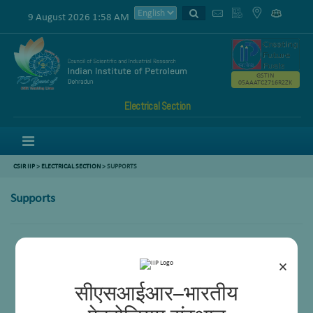
9 August 2026 1:58 AM
GSTIN
05AAATC2716R2ZK
Electrical Section
Menu
CSIR IIP
>
ELECTRICAL SECTION
> SUPPORTS
Supports
Mukesh Kumar
×
सीएसआईआर–भारतीय