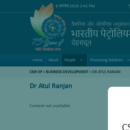
8 अगस्त 2026 2:41 PM
Home
About
People
Processing Solutions
CSIR IIP
>
BUSINESS DEVELOPMENT
> DR ATUL RANJAN
Dr Atul Ranjan
Content not available.
C