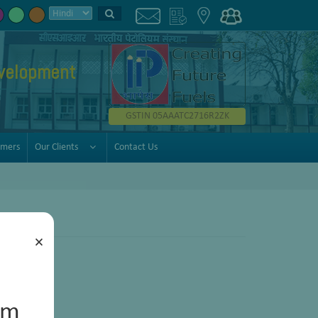
velopment
GSTIN 05AAATC2716R2ZK
omers
Our Clients
Contact Us
×
um