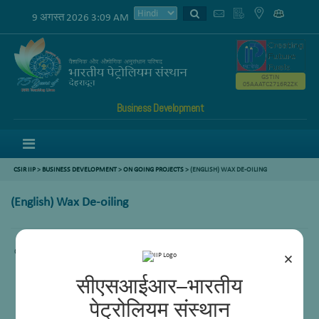
9 अगस्त 2026 3:09 AM
GSTIN
05AAATC2716R2ZK
Business Development
Menu
CSIR IIP
>
BUSINESS DEVELOPMENT
>
ON GOING PROJECTS
> (ENGLISH) WAX DE-OILING
(English) Wax De-oiling
Content not available.
×
सीएसआईआर–भारतीय
पेट्रोलियम संस्थान