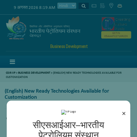
9 अगस्त 2026 8:19 AM
GSTIN
05AAATC2716R2ZK
Business Development
Menu
CSIR IIP
>
BUSINESS DEVELOPMENT
> (ENGLISH) NEW READY TECHNOLOGIES AVAILABLE FOR
CUSTOMIZATION
(English) New Ready Technologies Available for
Customization
×
Content not available.
सीएसआईआर–भारतीय
पेट्रोलियम संस्थान