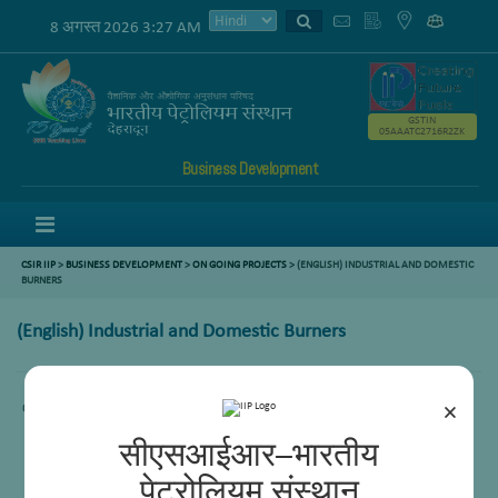
8 अगस्त 2026 3:27 AM
GSTIN
05AAATC2716R2ZK
Business Development
Menu
CSIR IIP
>
BUSINESS DEVELOPMENT
>
ON GOING PROJECTS
> (ENGLISH) INDUSTRIAL AND DOMESTIC
BURNERS
(English) Industrial and Domestic Burners
×
Content not available.
सीएसआईआर–भारतीय
पेट्रोलियम संस्थान