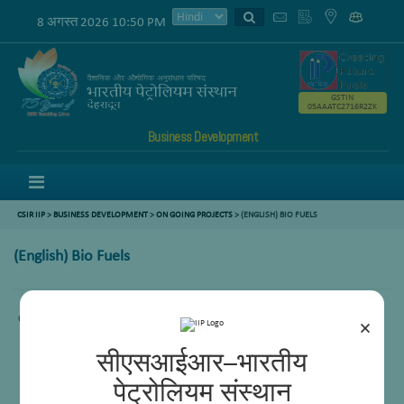
8 अगस्त 2026 10:50 PM
GSTIN
05AAATC2716R2ZK
Business Development
Menu
CSIR IIP
>
BUSINESS DEVELOPMENT
>
ON GOING PROJECTS
> (ENGLISH) BIO FUELS
(English) Bio Fuels
Content not available.
×
सीएसआईआर–भारतीय
पेट्रोलियम संस्थान