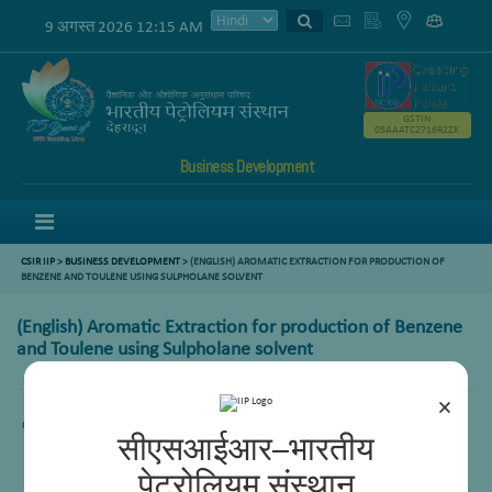
9 अगस्त 2026 12:15 AM
GSTIN
05AAATC2716R2ZK
Business Development
Menu
CSIR IIP
>
BUSINESS DEVELOPMENT
> (ENGLISH) AROMATIC EXTRACTION FOR PRODUCTION OF
BENZENE AND TOULENE USING SULPHOLANE SOLVENT
(English) Aromatic Extraction for production of Benzene
and Toulene using Sulpholane solvent
×
Content not available.
सीएसआईआर–भारतीय
पेट्रोलियम संस्थान