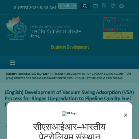
8 अगस्त 2026 8:58 AM
GSTIN
05AAATC2716R2ZK
Business Development
Menu
CSIR IIP
>
BUSINESS DEVELOPMENT
> (ENGLISH) DEVELOPMENT OF VACUUM SWING ADSORPTION
(VSA) PROCESS FOR BIOGAS UP-GRADATION TO PIPELINE QUALITY FUEL FROM RAW BIOGAS
(English) Development of Vacuum Swing Adsorption (VSA)
Process for Biogas Up-gradation to Pipeline Quality Fuel
from Raw Biogas
×
सीएसआईआर–भारतीय
Content not available.
पेट्रोलियम संस्थान