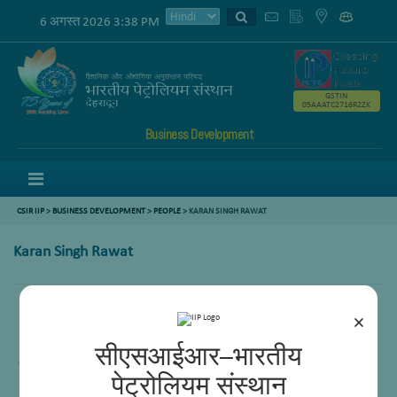
6 अगस्त 2026 3:38 PM
GSTIN
05AAATC2716R2ZK
Business Development
Menu
CSIR IIP
>
BUSINESS DEVELOPMENT
>
PEOPLE
> KARAN SINGH RAWAT
Karan Singh Rawat
×
Principal Technical Officer
सीएसआईआर–भारतीय
पेट्रोलियम संस्थान