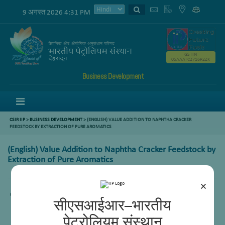
9 अगस्त 2026 4:31 PM
GSTIN
05AAATC2716R2ZK
Business Development
Menu
CSIR IIP
>
BUSINESS DEVELOPMENT
> (ENGLISH) VALUE ADDITION TO NAPHTHA CRACKER
FEEDSTOCK BY EXTRACTION OF PURE AROMATICS
(English) Value Addition to Naphtha Cracker Feedstock by
Extraction of Pure Aromatics
×
Content not available.
सीएसआईआर–भारतीय
पेट्रोलियम संस्थान