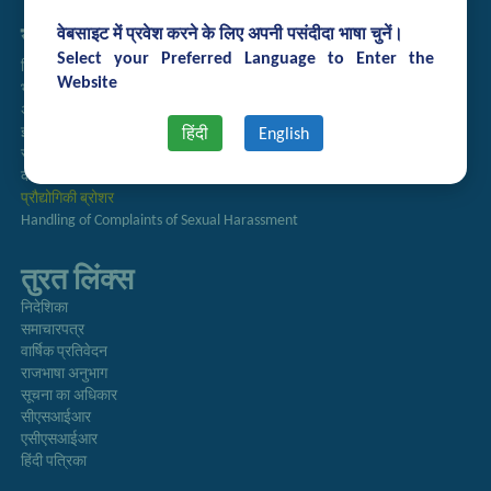
सम्बद्ध लिंक्स
वेबसाइट में प्रवेश करने के लिए अपनी पसंदीदा भाषा चुनें।
Select your Preferred Language to Enter the
निविदा प्रबंधन
Website
भर्ती
अतिथि गृह आरक्षण
इंट्रानेट
हिंदी
English
संग्रह
कर्मचारी खोज
प्रौद्योगिकी ब्रोशर
Handling of Complaints of Sexual Harassment
तुरत लिंक्स
निदेशिका
समाचारपत्र
वार्षिक प्रतिवेदन
राजभाषा अनुभाग
सूचना का अधिकार
सीएसआईआर
एसीएसआईआर
हिंदी पत्रिका