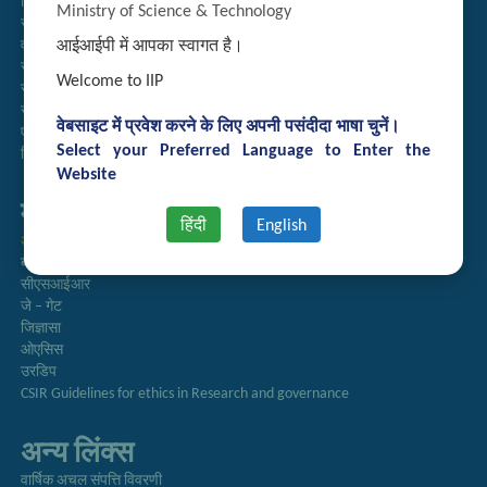
निदेशिका
Ministry of Science & Technology
समाचारपत्र
आईआईपी में आपका स्वागत है।
वार्षिक प्रतिवेदन
राजभाषा अनुभाग
Welcome to IIP
सूचना का अधिकार
सीएसआईआर
वेबसाइट में प्रवेश करने के लिए अपनी पसंदीदा भाषा चुनें।
एसीएसआईआर
Select your Preferred Language to Enter the
हिंदी पत्रिका
Website
महत्वपूर्ण लिंक्स
हिंदी
English
अनुसन्धान
बायोडीजल एसोसिएशन ऑफ इंडिया
सीएसआईआर
जे – गेट
जिज्ञासा
ओएसिस
उरडिप
CSIR Guidelines for ethics in Research and governance
अन्य लिंक्स
वार्षिक अचल संपत्ति विवरणी