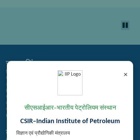
सम्बद्ध लिंक्स
निविदा प्रबंधन
×
भर्ती
अतिथि गृह आरक्षण
इंट्रानेट
संग्रह
कर्मचारी खोज
सीएसआईआर–भारतीय पेट्रोलियम संस्थान
प्रौद्योगिकी ब्रोशर
Handling of Complaints of Sexual Harassment
CSIR–Indian Institute of Petroleum
तुरत लिंक्स
विज्ञान एवं प्रौद्योगिकी मंत्रालय