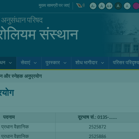
मुख्य सामग्री पर जाएं
क अनुसंधान परिषद
्रोलियम संस्थान
ाधन
सेवाएं
पुरस्कार
शोध भागीदार
परिसर परिदृश्य
धन और स्नेहक अनुप्रयोग
रयोग
पदनाम
दूरभाष सं.: 0135-…….
ठ प्रधान वैज्ञानिक
2525872
ठ प्रधान वैज्ञानिक
2525886