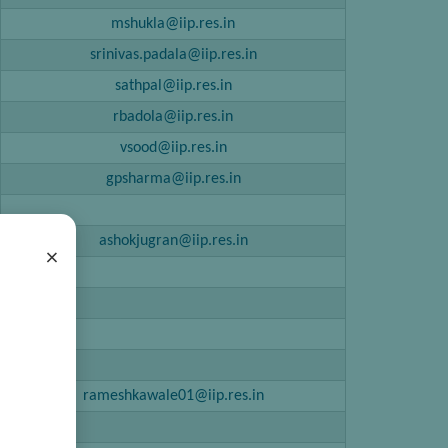
mshukla@iip.res.in
srinivas.padala@iip.res.in
sathpal@iip.res.in
rbadola@iip.res.in
vsood@iip.res.in
gpsharma@iip.res.in
ashokjugran@iip.res.in
×
rameshkawale01@iip.res.in