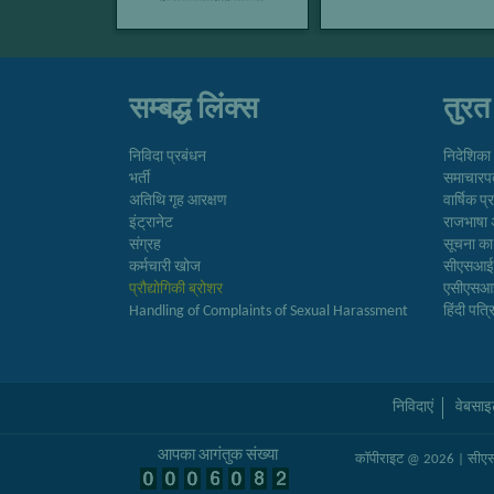
सम्बद्ध लिंक्स
तुरत
निविदा प्रबंधन
निदेशिका
भर्ती
समाचारप
अतिथि गृह आरक्षण
वार्षिक प
इंट्रानेट
राजभाषा 
संग्रह
सूचना क
कर्मचारी खोज
सीएसआ
प्रौद्योगिकी ब्रोशर
एसीएस
Handling of Complaints of Sexual Harassment
हिंदी पत्
निविदाएं
वेबसाइ
आपका आगंतुक संख्या
कॉपीराइट @ 2026 | सीएसआ