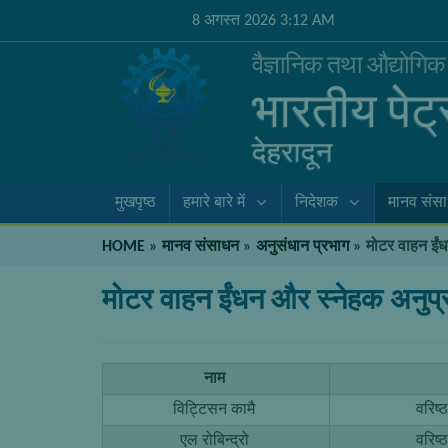
8 अगस्त 2026 3:12 AM
वैज्ञानिक तथा औद्योगि
भारतीय पेट
देहरादून
मुखपृष्ठ
हमारे बारे में
निदेशक
मानव संस
HOME
»
मानव संसाधन
»
अनुसंधान प्रभाग
»
मोटर वाहन ईं
मोटर वाहन ईंधन और स्नेहक अनुप्
नाम
विट्टिसन कामै
वरिष्
एल रोबिन्द्रो
वरिष्