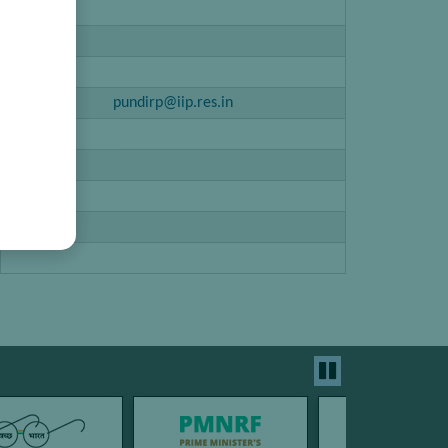
pundirp@iip.res.in