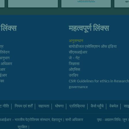
 लिंक्स
महत्वपूर्ण लिंक्स
अनुसन्धान
त्र
बायोडीजल एसोसिएशन ऑफ इंडिया
्रतिवेदन
सीएसआईआर
अनुभाग
जे – गेट
ा अधिकार
जिज्ञासा
ईआर
ओएसिस
आईआर
उरडिप
रिका
CSIR Guidelines for ethics in Researc
governance
ट नीति
नियम एवं शर्तें
सहायता
घोषणा
प्रतिक्रिया
कैसे पहुँचे
वेबमेल
साइ
ईआर – भारतीय पेट्रोलियम संस्थान, देहरादून
| सभी अधिकार
पृष्ठ - अद्यतन तिथि: जू
सुरक्षित |