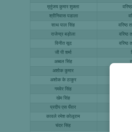
मृतुंजय कुमार शुक्ला
वरिष्
श्रीनिवास पडाला
वर
साथ पाल सिंह
वरिष्ठ 
राजेन्द्र बड़ोला
वरिष्ठ
विनीत सूद
वरिष्ठ
जी पी शर्मा
अब्बल सिंह
अशोक कुमार
त
अशोक के ठाकुर
त
गमवेर सिंह
त
खेम सिंह
त
प्रदीप एस पँवार
त
कावले रमेश कोलूराम
त
चंदर सिंह
प्रय