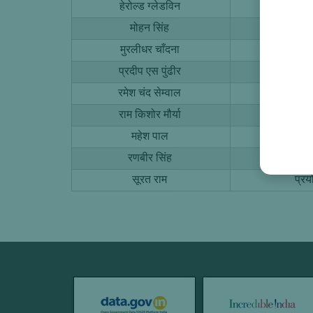
हेरोल्ड ग्लेडविन
प्रय
मोहन सिंह
प्रय
मुरलीधर चाँदना
प्रय
प्रदीप एस पुंढीर
प्रय
रमेश चंद सेम्वाल
प्रय
राम किशोर मौर्या
प्रय
महेश पाल
प्र
रणबीर सिंह
प्र
सूरत राम
प्र