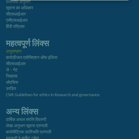
राजभाषा अनुभाग
सूचना का अधिकार
सीएसआईआर
एसीएसआईआर
हिंदी पत्रिका
महत्वपूर्ण लिंक्स
अनुसन्धान
बायोडीजल एसोसिएशन ऑफ इंडिया
सीएसआईआर
जे – गेट
जिज्ञासा
ओएसिस
उरडिप
CSIR Guidelines for ethics in Research and governance
अन्य लिंक्स
वार्षिक अचल संपत्ति विवरणी
लेखा अनुभाग सूचना प्रणाली
बायोमीट्रिक उपस्थिति प्रणाली
सरकारी ई-मार्केट (जेम)