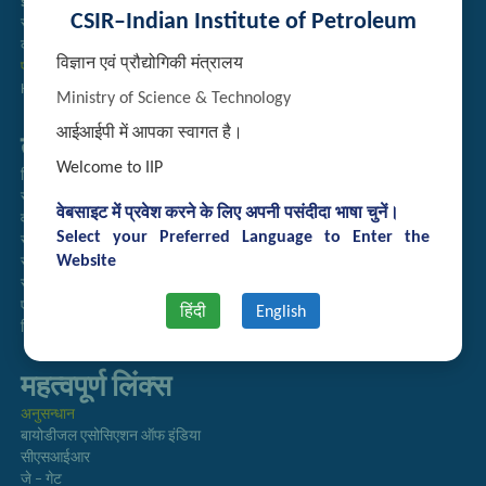
इंट्रानेट
CSIR–Indian Institute of Petroleum
संग्रह
कर्मचारी खोज
विज्ञान एवं प्रौद्योगिकी मंत्रालय
प्रौद्योगिकी ब्रोशर
Handling of Complaints of Sexual Harassment
Ministry of Science & Technology
आईआईपी में आपका स्वागत है।
तुरत लिंक्स
Welcome to IIP
निदेशिका
समाचारपत्र
वेबसाइट में प्रवेश करने के लिए अपनी पसंदीदा भाषा चुनें।
वार्षिक प्रतिवेदन
Select your Preferred Language to Enter the
राजभाषा अनुभाग
Website
सूचना का अधिकार
सीएसआईआर
एसीएसआईआर
हिंदी
English
हिंदी पत्रिका
महत्वपूर्ण लिंक्स
अनुसन्धान
बायोडीजल एसोसिएशन ऑफ इंडिया
सीएसआईआर
जे – गेट