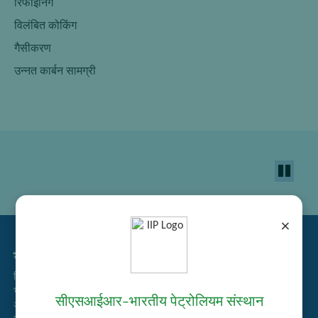
रिफाइनिंग
विलंबित कोकिंग
गैसीकरण
उन्नत कार्बन सामग्री
×
सम्बद्ध लिंक्स
निविदा प्रबंधन
भर्ती
सीएसआईआर–भारतीय पेट्रोलियम संस्थान
अतिथि गृह आरक्षण