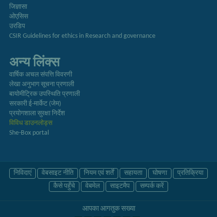
जिज्ञासा
ओएसिस
उरडिप
CSIR Guidelines for ethics in Research and governance
अन्य लिंक्स
वार्षिक अचल संपत्ति विवरणी
लेखा अनुभाग सूचना प्रणाली
बायोमीट्रिक उपस्थिति प्रणाली
सरकारी ई-मार्केट (जेम)
प्रयोगशाला सुरक्षा निर्देश
विविध डाउनलोड्स
She-Box portal
निविदाएं
वेबसाइट नीति
नियम एवं शर्तें
सहायता
घोषणा
प्रतिक्रिया
कैसे पहुँचे
वेबमेल
साइटमैप
सम्पर्क करें
आपका आगंतुक संख्या