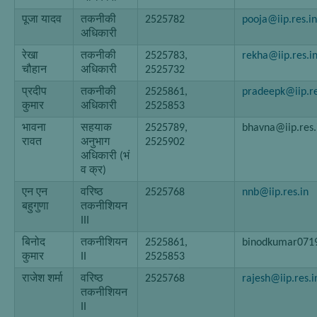
पूजा यादव
तकनीकी
2525782
pooja@iip.res.in
अधिकारी
रेखा
तकनीकी
2525783,
rekha@iip.res.i
चौहान
अधिकारी
2525732
प्रदीप
तकनीकी
2525861,
pradeepk@iip.re
कुमार
अधिकारी
2525853
भावना
सहयाक
2525789,
bhavna@iip.res.
रावत
अनुभाग
2525902
अधिकारी (भं
व क्र)
एन एन
वरिष्ठ
2525768
nnb@iip.res.in
बहुगुणा
तकनीशियन
III
बिनोद
तकनीशियन
2525861,
binodkumar071
कुमार
II
2525853
राजेश शर्मा
वरिष्ठ
2525768
rajesh@iip.res.i
तकनीशियन
II