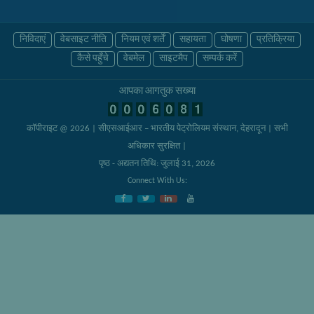
निविदाएं
वेबसाइट नीति
नियम एवं शर्तें
सहायता
घोषणा
प्रतिक्रिया
कैसे पहुँचे
वेबमेल
साइटमैप
सम्पर्क करें
आपका आगंतुक संख्या
कॉपीराइट @ 2026 | सीएसआईआर – भारतीय पेट्रोलियम संस्थान, देहरादून
| सभी
अधिकार सुरक्षित |
पृष्ठ - अद्यतन तिथि: जुलाई 31, 2026
Connect With Us: