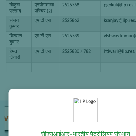
गोकुल
प्रयोगशाला
2525768
pgokul@iip.res.
प्रसाद
परिचर (2)
संजय
एम टी एस
2525862
ksanjay@iip.res.
कुमार
विश्वास
एम टी एस
2525789
vishwas.kumar@i
कुमार
हेमंत
एम टी एस
2525880 / 782
htiwari@iip.res.
तिवारी
सीएसआईआर–भारतीय पेट्रोलियम संस्थान