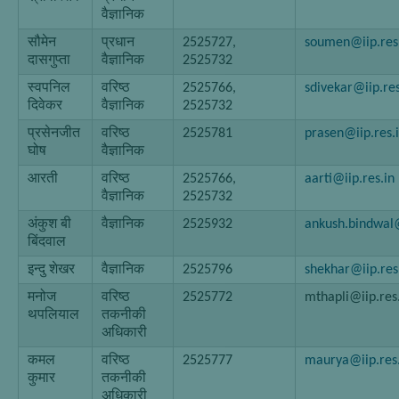
वैज्ञानिक
सौमेन
प्रधान
2525727,
soumen@iip.res
दासगुप्ता
वैज्ञानिक
2525732
स्वपनिल
वरिष्ठ
2525766,
sdivekar@iip.res
दिवेकर
वैज्ञानिक
2525732
प्रसेनजीत
वरिष्ठ
2525781
prasen@iip.res.
घोष
वैज्ञानिक
आरती
वरिष्ठ
2525766,
aarti@iip.res.in
वैज्ञानिक
2525732
अंकुश बी
वैज्ञानिक
2525932
ankush.bindwal@
बिंदवाल
इन्दु शेखर
वैज्ञानिक
2525796
shekhar@iip.res
मनोज
वरिष्ठ
2525772
mthapli@iip.res
थपलियाल
तकनीकी
अधिकारी
कमल
वरिष्ठ
2525777
maurya@iip.res.
कुमार
तकनीकी
अधिकारी