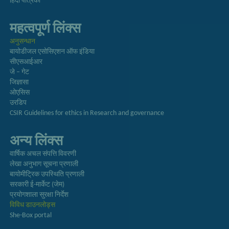
हिंदी पत्रिका
महत्वपूर्ण लिंक्स
अनुसन्धान
बायोडीजल एसोसिएशन ऑफ इंडिया
सीएसआईआर
जे – गेट
जिज्ञासा
ओएसिस
उरडिप
CSIR Guidelines for ethics in Research and governance
अन्य लिंक्स
वार्षिक अचल संपत्ति विवरणी
लेखा अनुभाग सूचना प्रणाली
बायोमीट्रिक उपस्थिति प्रणाली
सरकारी ई-मार्केट (जेम)
प्रयोगशाला सुरक्षा निर्देश
विविध डाउनलोड्स
She-Box portal