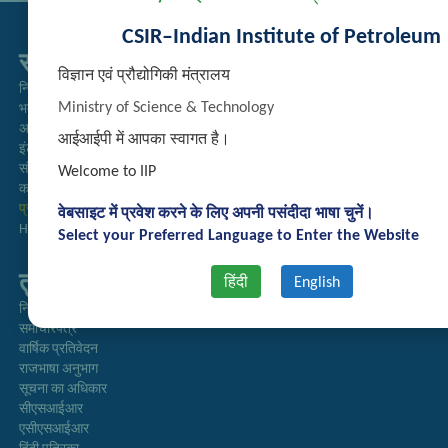
CSIR–Indian Institute of Petroleum
सम्बद्ध लिंक्स
विज्ञान एवं प्रौद्योगिकी मंत्रालय
निविदा प्रबंधन
Ministry of Science & Technology
भर्ती
अतिथि गृह आरक्षण
आईआईपी में आपका स्वागत है।
इंट्रानेट
संग्रह
Welcome to IIP
कर्मचारी खोज
प्रौद्योगिकी ब्रोशर
वेबसाइट में प्रवेश करने के लिए अपनी पसंदीदा भाषा चुनें।
Handling of Complaints of Sexual Harassment
Select your Preferred Language to Enter the Website
तुरत लिंक्स
हिंदी
English
निदेशिका
समाचारपत्र
वार्षिक प्रतिवेदन
राजभाषा अनुभाग
सूचना का अधिकार
सीएसआईआर
एसीएसआईआर