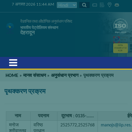
7 अगस्त 2026 11:44 AM
वैज्ञानिक तथा औद्योगिक अनुसंधान परिषद
भारतीय पेट्रोलियम संस्थान
देहरादून
GSTIN
05AAATC2716
R2ZK
Menu
HOME
»
मानव संसाधन
»
अनुसंधान प्रभाग
»
पृथक्करण प्रक्रम
पृथक्करण प्रक्रम
नाम
पदनाम
दूरभाष : 0135-…….
ईम
मनोज
वरिष्ठ
2525772,2525768
manojs@iip.res.
श्रीवास्तव
प्रधान