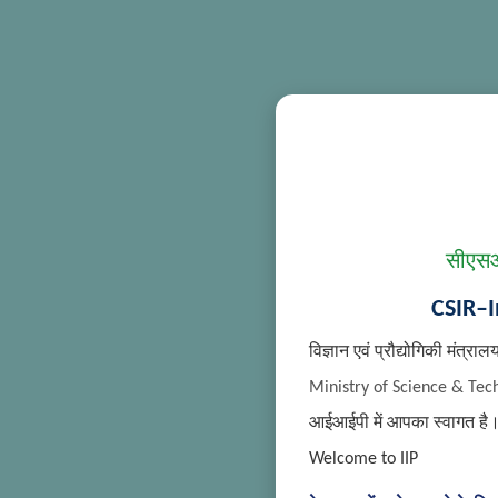
सीएसआ
CSIR–I
विज्ञान एवं प्रौद्योगिकी मंत्राल
Ministry of Science & Tec
आईआईपी में आपका स्वागत है
Welcome to IIP