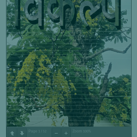
Page
/
Zoom
1
52
100%