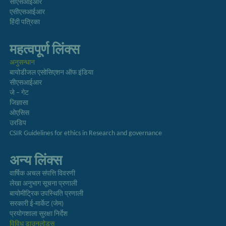
सीएसआईआर
एसीएसआईआर
हिंदी पत्रिका
महत्वपूर्ण लिंक्स
अनुसन्धान
बायोडीजल एसोसिएशन ऑफ इंडिया
सीएसआईआर
जे – गेट
जिज्ञासा
ओएसिस
उरडिप
CSIR Guidelines for ethics in Research and governance
अन्य लिंक्स
वार्षिक अचल संपत्ति विवरणी
लेखा अनुभाग सूचना प्रणाली
बायोमीट्रिक उपस्थिति प्रणाली
सरकारी ई-मार्केट (जेम)
प्रयोगशाला सुरक्षा निर्देश
विविध डाउनलोड्स