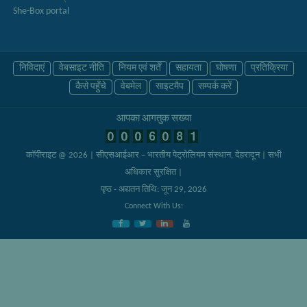
She-Box portal
निविदाएं
वेबसाइट नीति
नियम एवं शर्तें
सहायता
घोषणा
प्रतिक्रिया
कैसे पहुँचे
वेबमेल
साइटमैप
सम्पर्क करें
आपका आगंतुक संख्या
कॉपीराइट @ 2026 | सीएसआईआर – भारतीय पेट्रोलियम संस्थान, देहरादून
| सभी
अधिकार सुरक्षित |
पृष्ठ - अद्यतन तिथि: जून 29, 2026
Connect With Us: