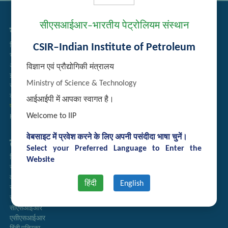
सीएसआईआर–भारतीय पेट्रोलियम संस्थान
सम्बद्ध लिंक्स
CSIR–Indian Institute of Petroleum
निविदा प्रबंधन
भर्ती
अतिथि गृह आरक्षण
विज्ञान एवं प्रौद्योगिकी मंत्रालय
इंट्रानेट
Ministry of Science & Technology
संग्रह
कर्मचारी खोज
आईआईपी में आपका स्वागत है।
प्रौद्योगिकी ब्रोशर
Welcome to IIP
Handling of Complaints of Sexual Harassment
वेबसाइट में प्रवेश करने के लिए अपनी पसंदीदा भाषा चुनें।
तुरत लिंक्स
Select your Preferred Language to Enter the
निदेशिका
Website
समाचारपत्र
वार्षिक प्रतिवेदन
हिंदी
English
राजभाषा अनुभाग
सूचना का अधिकार
सीएसआईआर
एसीएसआईआर