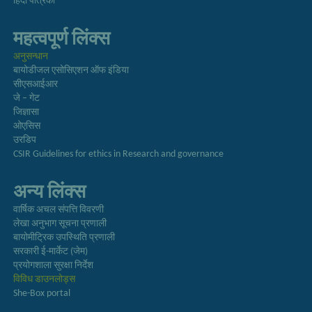
हिंदी पत्रिका
महत्वपूर्ण लिंक्स
अनुसन्धान
बायोडीजल एसोसिएशन ऑफ इंडिया
सीएसआईआर
जे – गेट
जिज्ञासा
ओएसिस
उरडिप
CSIR Guidelines for ethics in Research and governance
अन्य लिंक्स
वार्षिक अचल संपत्ति विवरणी
लेखा अनुभाग सूचना प्रणाली
बायोमीट्रिक उपस्थिति प्रणाली
सरकारी ई-मार्केट (जेम)
प्रयोगशाला सुरक्षा निर्देश
विविध डाउनलोड्स
She-Box portal