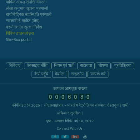
वार्षिक अचल संपत्ति विवरणी
लेखा अनुभाग सूचना प्रणाली
बायोमीट्रिक उपस्थिति प्रणाली
सरकारी ई-मार्केट (जेम)
प्रयोगशाला सुरक्षा निर्देश
विविध डाउनलोड्स
She-Box portal
निविदाएं
वेबसाइट नीति
नियम एवं शर्तें
सहायता
घोषणा
प्रतिक्रिया
कैसे पहुँचे
वेबमेल
साइटमैप
सम्पर्क करें
आपका आगंतुक संख्या
कॉपीराइट @ 2026 | सीएसआईआर – भारतीय पेट्रोलियम संस्थान, देहरादून
| सभी
अधिकार सुरक्षित |
पृष्ठ - अद्यतन तिथि: मई 10, 2019
Connect With Us: