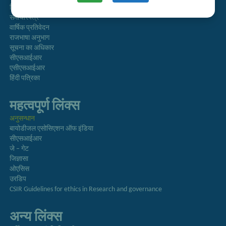
निदेशिका
समाचारपत्र
वार्षिक प्रतिवेदन
राजभाषा अनुभाग
सूचना का अधिकार
सीएसआईआर
एसीएसआईआर
हिंदी पत्रिका
महत्वपूर्ण लिंक्स
अनुसन्धान
बायोडीजल एसोसिएशन ऑफ इंडिया
सीएसआईआर
जे – गेट
जिज्ञासा
ओएसिस
उरडिप
CSIR Guidelines for ethics in Research and governance
अन्य लिंक्स