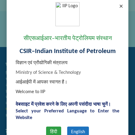
×
सीएसआईआर–भारतीय पेट्रोलियम संस्थान
CSIR–Indian Institute of Petroleum
विज्ञान एवं प्रौद्योगिकी मंत्रालय
सम्बद्ध लिंक्स
Ministry of Science & Technology
निविदा प्रबंधन
भर्ती
आईआईपी में आपका स्वागत है।
अतिथि गृह आरक्षण
इंट्रानेट
Welcome to IIP
संग्रह
कर्मचारी खोज
वेबसाइट में प्रवेश करने के लिए अपनी पसंदीदा भाषा चुनें।
प्रौद्योगिकी ब्रोशर
Select your Preferred Language to Enter the
Handling of Complaints of Sexual Harassment
Website
तुरत लिंक्स
हिंदी
English