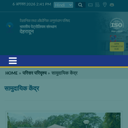
6 अगस्त 2026 2:41 PM
वैज्ञानिक तथा औद्योगिक अनुसंधान परिषद
भारतीय पेट्रोलियम संस्थान
देहरादून
GSTIN
05AAATC2716
R2ZK
Menu
HOME
»
परिसर परिदृश्य
»
सामुदायिक केंद्र
सामुदायिक केंद्र