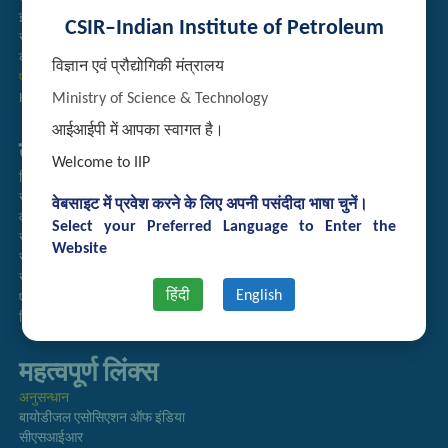
इंट्रानेट
CSIR–Indian Institute of Petroleum
संग्रह
कर्मचारी खोज
विज्ञान एवं प्रौद्योगिकी मंत्रालय
प्रौद्योगिकी ब्रोशर
Ministry of Science & Technology
Handling of Complaints of Sexual Harassment
आईआईपी में आपका स्वागत है।
तुरत लिंक्स
Welcome to IIP
निदेशिका
समाचारपत्र
वेबसाइट में प्रवेश करने के लिए अपनी पसंदीदा भाषा चुनें।
वार्षिक प्रतिवेदन
Select your Preferred Language to Enter the
राजभाषा अनुभाग
Website
सूचना का अधिकार
सीएसआईआर
हिंदी
English
एसीएसआईआर
हिंदी पत्रिका
महत्वपूर्ण लिंक्स
अनुसन्धान
बायोडीजल एसोसिएशन ऑफ इंडिया
सीएसआईआर