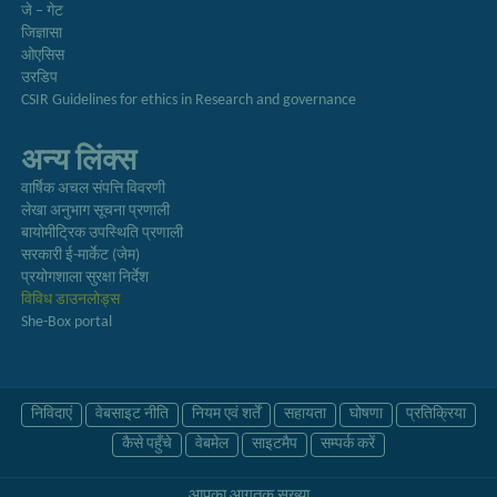
जे – गेट
जिज्ञासा
ओएसिस
उरडिप
CSIR Guidelines for ethics in Research and governance
अन्य लिंक्स
वार्षिक अचल संपत्ति विवरणी
लेखा अनुभाग सूचना प्रणाली
बायोमीट्रिक उपस्थिति प्रणाली
सरकारी ई-मार्केट (जेम)
प्रयोगशाला सुरक्षा निर्देश
विविध डाउनलोड्स
She-Box portal
निविदाएं
वेबसाइट नीति
नियम एवं शर्तें
सहायता
घोषणा
प्रतिक्रिया
कैसे पहुँचे
वेबमेल
साइटमैप
सम्पर्क करें
आपका आगंतुक संख्या