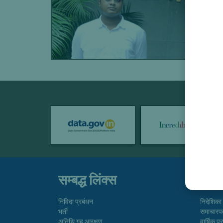
न
सम्बद्ध लिंक्स
तुरत
निविदा प्रबंधन
निदेशिका
भर्ती
समाचारप
अतिथि गृह आरक्षण
वार्षिक प