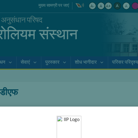
मुख्य सामग्री पर जाएं
क अनुसंधान परिषद
्रोलियम संस्थान
ाधन
सेवाएं
पुरस्कार
शोध भागीदार
परिसर परिदृश्य
ीडीएफ
तरुण कांति सरकार
डीएसटी-एनपीडीएफ