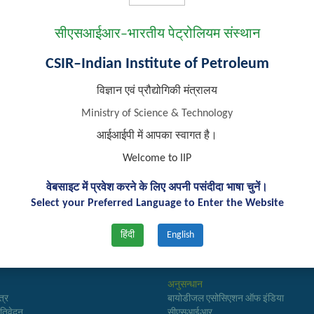
ईमेल :
tarunk.sarkar@iip.res.in
सीएसआईआर–भारतीय पेट्रोलियम संस्थान
दूरभाष :
0135-2525764
िजी वेबपृष्ठ :
https://scholar.google.co.in/citations?user=_J3VFyYAAA
CSIR–Indian Institute of Petroleum
विज्ञान एवं प्रौद्योगिकी मंत्रालय
Ministry of Science & Technology
आईआईपी में आपका स्वागत है।
Welcome to IIP
वेबसाइट में प्रवेश करने के लिए अपनी पसंदीदा भाषा चुनें।
Select your Preferred Language to Enter the Website
हिंदी
English
 लिंक्स
महत्वपूर्ण लिंक्स
अनुसन्धान
त्र
बायोडीजल एसोसिएशन ऑफ इंडिया
्रतिवेदन
सीएसआईआर